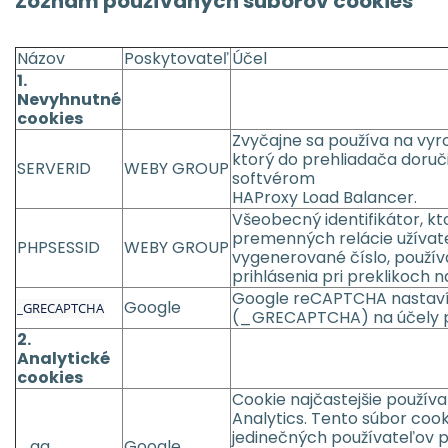
Zoznam používaných súborov cookies
Názov
Poskytovateľ
Účel
1.
Nevyhnutné
cookies
Zvyčajne sa používa na vyro
ktorý do prehliadača doruči
SERVERID
WEBY GROUP
softvérom
HAProxy Load Balancer.
Všeobecný identifikátor, kt
premenných relácie užívate
PHPSESSID
WEBY GROUP
vygenerované číslo, používa
prihlásenia pri preklikoch 
Google reCAPTCHA nastaví 
Google
_GRECAPTCHA
(_GRECAPTCHA) na účely pos
2.
Analytické
cookies
Cookie najčastejšie použív
Analytics. Tento súbor cook
jedinečných používateľov
_ga
Google