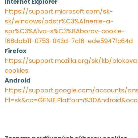
Internet Explorer
https://support.microsoft.com/sk-
sk/windows/odstr%C3%A1nenie-a-
spr%C3%A1va-s%C3%BAborov-cookie-
168dab11-0753-043d-7c16-ede5947fc64d
Firefox
https://support.mozilla.org/sk/kb/blokova
cookies
Android
https://support.google.com/accounts/an
hl=sk&co=GENIE.Platform%3DAndroid&oco