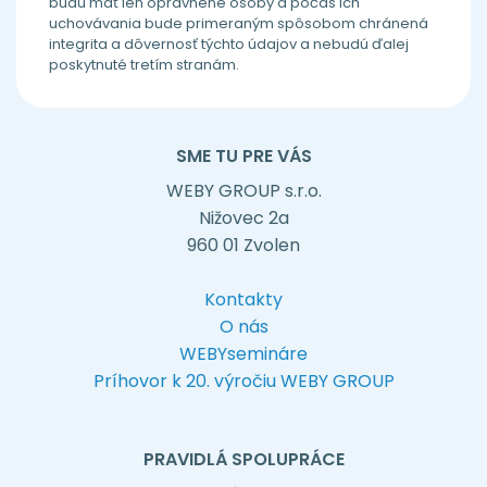
budú mať len oprávnené osoby a počas ich
uchovávania bude primeraným spôsobom chránená
integrita a dôvernosť týchto údajov a nebudú ďalej
poskytnuté tretím stranám.
SME TU PRE VÁS
WEBY GROUP s.r.o.
Nižovec 2a
960 01 Zvolen
Kontakty
O nás
WEBYsemináre
Príhovor k 20. výročiu WEBY GROUP
PRAVIDLÁ SPOLUPRÁCE