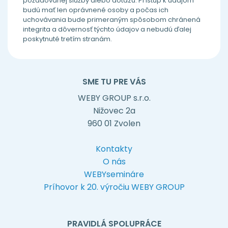
požadovanej služby alebo dotazu. Prístup k údajom
budú mať len oprávnené osoby a počas ich
uchovávania bude primeraným spôsobom chránená
integrita a dôvernosť týchto údajov a nebudú ďalej
poskytnuté tretím stranám.
SME TU PRE VÁS
WEBY GROUP s.r.o.
Nižovec 2a
960 01 Zvolen
Kontakty
O nás
WEBYsemináre
Príhovor k 20. výročiu WEBY GROUP
PRAVIDLÁ SPOLUPRÁCE